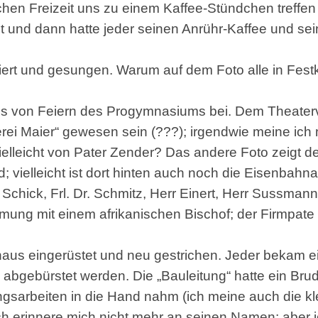
ichen Freizeit uns zu einem Kaffee-Stündchen treffe
 und dann hatte jeder seinen Anrühr-Kaffee und se
rt und gesungen. Warum auf dem Foto alle in Festk
os von Feiern des Progymnasiums bei. Dem Theaterv
erei Maier“ gewesen sein (???); irgendwie meine ich 
vielleicht von Pater Zender? Das andere Foto zeigt 
; vielleicht ist dort hinten auch noch die Eisenbah
au Schick, Frl. Dr. Schmitz, Herr Einert, Herr Sussman
mung mit einem afrikanischen Bischof; der Firmpate 
aus eingerüstet und neu gestrichen. Jeder bekam e
e abgebürstet werden. Die „Bauleitung“ hatte ein Bru
arbeiten in die Hand nahm (ich meine auch die klei
Ich erinnere mich nicht mehr an seinen Namen; aber 