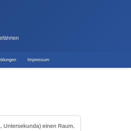
efährten
ldungen
Impressum
tia, Untersekunda) einen Raum,