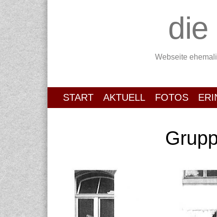
die
Webseite ehemali
START
AKTUELL
FOTOS
ER
Grupp