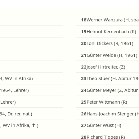
18
Werner Wanzura (H, spä
19
Helmut Kernenbach (R)
20
Toni Dickers (R, 1961)
21
Günter Welde (H, 1961)
22
Josef Hirtreiter, (Z)
4, WV in Afrika)
23
August Teichmann (H, Abitur 1964, Lehrer)
24
Günter Meyer (Z, Abitur
 Lehrer)
25
Peter Wittmann (R)
, Dr. rer. nat.)
26
Hans-Joachim Stenger (H,
 WV in Afrika, ✝ )
27
Günter Wüst (H)
28
Richard Tigges (R)