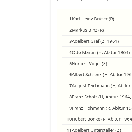
1
Karl-Heinz Brüser (R)
2
Markus Binz (R)
3
Adelbert Graf (Z, 1961)
4
Otto Martin (H, Abitur 1964)
5
Norbert Vogel (Z)
6
Albert Schrenk (H, Abitur 196
7
8
Franz Scholz (H, Abitur 1964,
9
Franz Hohmann (R, Abitur 1964
10
Hubert Bonke (R, Abitur 1964,
11
Adelbert Unterstaller (Z)