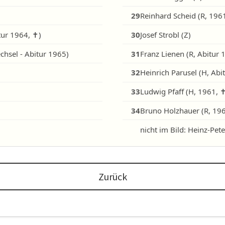
29
Reinhard Scheid (R, 196
tur 1964, ✝)
30
Josef Strobl (Z)
chsel - Abitur 1965)
31
Franz Lienen (R, Abitur 
32
Heinrich Parusel (H, Abi
33
Ludwig Pfaff (H, 1961, 
34
Bruno Holzhauer (R, 19
nicht im Bild: Heinz-Pet
Zurück