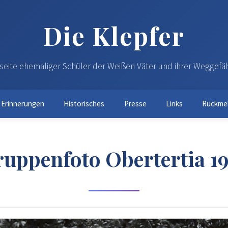
Die Klepfer
eite ehemaliger Schüler der Weißen Väter und ihrer Weggefä
Erinnerungen
Historisches
Presse
Links
Rückme
uppenfoto Obertertia 1