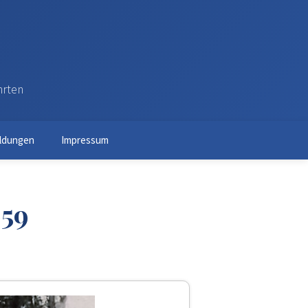
hrten
ldungen
Impressum
959