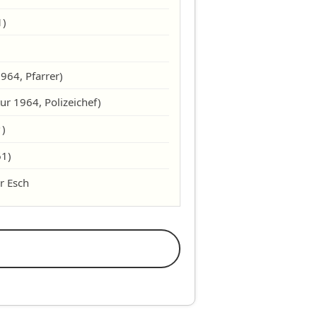
1)
1964, Pfarrer)
tur 1964, Polizeichef)
✝)
61)
er Esch