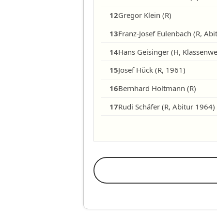
12
Gregor Klein (R)
13
Franz-Josef Eulenbach (R, Abi
14
Hans Geisinger (H, Klassenwe
15
Josef Hück (R, 1961)
16
Bernhard Holtmann (R)
17
Rudi Schäfer (R, Abitur 1964)