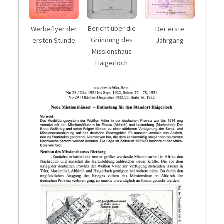
Bericht über die
Werbeflyer der
Der erste
Gründung des
ersten Stunde
Jahrgang
Missionshaus
Haigerloch